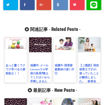
Related Posts
関連記事 -
-
あっと驚くワク
保護中: メール
保護中: 指育家
【ご感想】現役
ワク学べる小麦
Lesson３☆学
庭教材の使い方
保育士ですが、
粉粘土！！
校の延長⁉教え
①
迷っていたこと
てくださいから
が解決しまし
卒業しません
た。 岐阜在
か？
住 Tさん
New Posts
最新記事 -
-