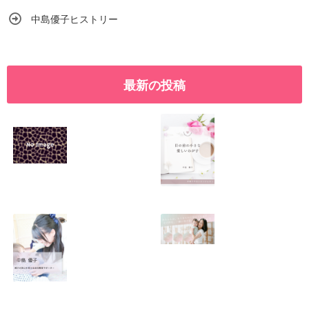
中島優子ヒストリー
最新の投稿
SNSで振り回され
優しくたくましい
るママの気持ち
心を育てたい！！
2026.01.11
2026.01.08
この場所がほっと
0歳から親子で楽
できる居場所にな
しい会話が続く秘