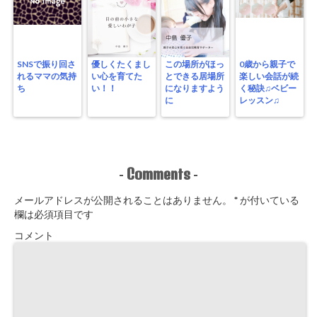
SNSで振り回さ
優しくたくまし
この場所がほっ
0歳から親子で
れるママの気持
い心を育てた
とできる居場所
楽しい会話が続
ち
い！！
になりますよう
く秘訣♫ベビー
に
レッスン♫
Comments
-
-
メールアドレスが公開されることはありません。
*
が付いている
欄は必須項目です
コメント