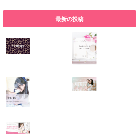
最新の投稿
SNSで振り回され
優しくたくましい
るママの気持ち
心を育てたい！！
2026.01.11
2026.01.08
この場所がほっと
0歳から親子で楽
できる居場所にな
しい会話が続く秘
りますように
訣♫ベビーレッス
ン♫
2026.01.06
2026.01.04