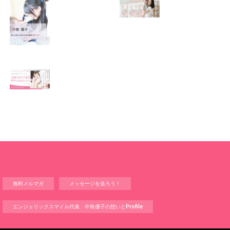
この場所がほっと
0歳から親子で楽
できる居場所にな
しい会話が続く秘
りますように
訣♫ベビーレッス
ン♫
2026.01.06
2026.01.04
Angel Touch 〜家
庭から広がる ベビ
ーマッサージプロ
フェッショナル講
座〜
2025.12.14
無料メルマガ
メッセージを送ろう！
エンジェリックスマイル代表 中島優子の想いとProfile