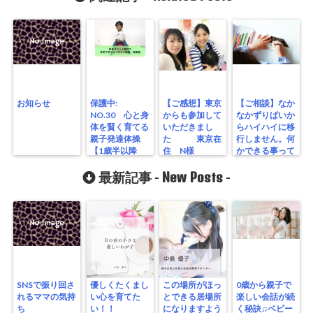
お知らせ
保護中:
【ご感想】東京
【ご相談】なか
NO.30 心と身
からも参加して
なかずりばいか
体を賢く育てる
いただきまし
らハイハイに移
親子発達体操
た 東京在
行しません。何
【1歳半以降
住 N様
かできる事って
手首指先の機能
ありますか？？
アップ体操】
New Posts
のご質問
最新記事 -
-
SNSで振り回さ
優しくたくまし
この場所がほっ
0歳から親子で
れるママの気持
い心を育てた
とできる居場所
楽しい会話が続
ち
い！！
になりますよう
く秘訣♫ベビー