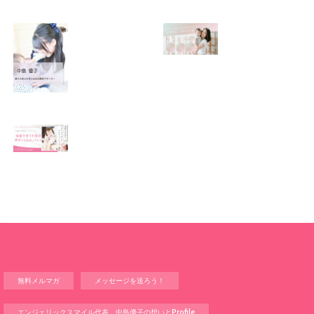
SNSで振り回され
優しくたくましい
るママの気持ち
心を育てたい！！
2026.01.11
2026.01.08
この場所がほっと
0歳から親子で楽
できる居場所にな
しい会話が続く秘
りますように
訣♫ベビーレッス
ン♫
2026.01.06
2026.01.04
Angel Touch 〜家
庭から広がる ベビ
ーマッサージプロ
フェッショナル講
座〜
2025.12.14
無料メルマガ
メッセージを送ろう！
エンジェリックスマイル代表 中島優子の想いとProfile