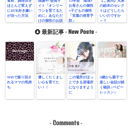
食材、調理法を
保護中: 会員サ
15年前 環境×
【ご質問】兄弟
ほとんど変えず
イト「オンリー
お母さんの個性
の絵本のセレク
に80％好き嫌い
ワンを育てるた
×子どもの個性
トはどうしたら
が治った方法
めに」あなただ
「言葉の発育予
いいのですか
けの個性のお話
防」
～？
New Posts
最新記事 -
-
SNSで振り回さ
優しくたくまし
この場所がほっ
0歳から親子で
れるママの気持
い心を育てた
とできる居場所
楽しい会話が続
ち
い！！
になりますよう
く秘訣♫ベビー
に
レッスン♫
Comments
-
-