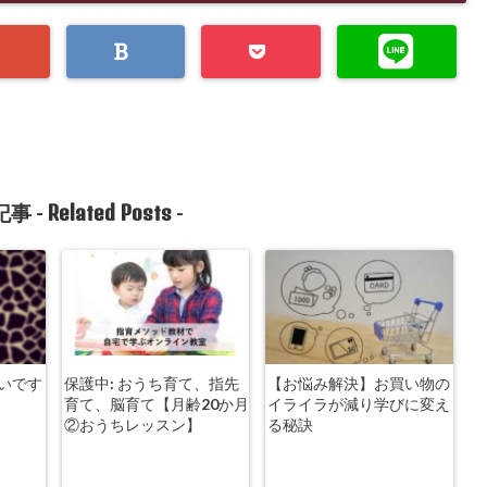
Related Posts
事 -
-
いです
保護中: おうち育て、指先
【お悩み解決】お買い物の
育て、脳育て【月齢20か月
イライラが減り学びに変え
②おうちレッスン】
る秘訣