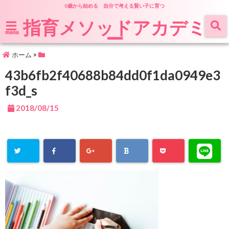
0歳から始める 自分で考える賢い子に育つ
指育メソッドアカデミ
ー
menu
ホーム
>
43b6fb2f40688b84dd0f1da0949e3
f3d_s
2018/08/15