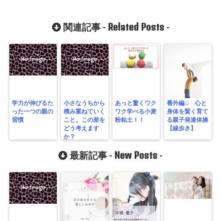
Related Posts
関連記事 -
-
学力が伸びるた
小さなうちから
あっと驚くワク
番外編♫ 心と
った一つの親の
積み重ねていく
ワク学べる小麦
身体を賢く育て
習慣
こと。この差を
粉粘土！！
る親子発達体操
どう考えます
【線歩き】
か？
New Posts
最新記事 -
-