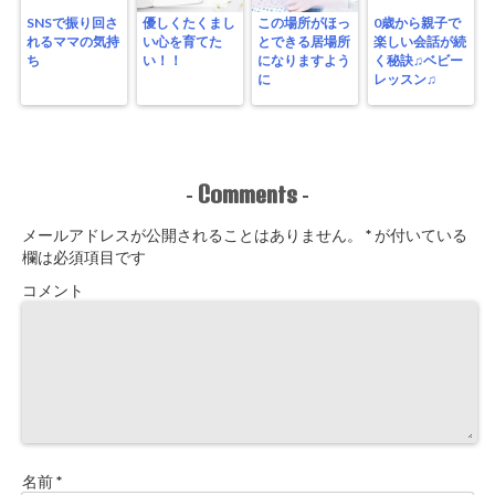
SNSで振り回さ
優しくたくまし
この場所がほっ
0歳から親子で
れるママの気持
い心を育てた
とできる居場所
楽しい会話が続
ち
い！！
になりますよう
く秘訣♫ベビー
に
レッスン♫
Comments
-
-
メールアドレスが公開されることはありません。
*
が付いている
欄は必須項目です
コメント
名前
*