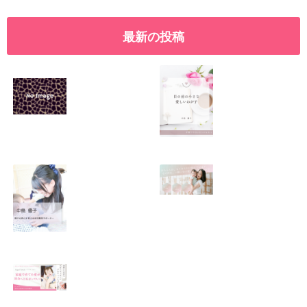
最新の投稿
SNSで振り回され
優しくたくましい
るママの気持ち
心を育てたい！！
2026.01.11
2026.01.08
この場所がほっと
0歳から親子で楽
できる居場所にな
しい会話が続く秘
りますように
訣♫ベビーレッス
ン♫
2026.01.06
2026.01.04