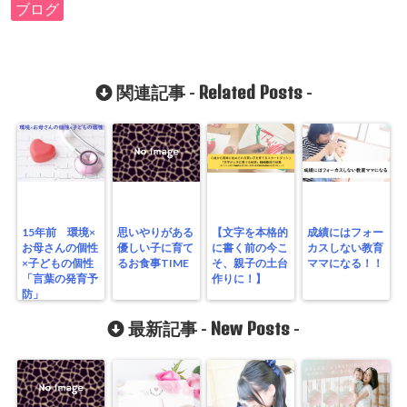
ブログ
Related Posts
関連記事 -
-
15年前 環境×
思いやりがある
【文字を本格的
成績にはフォー
お母さんの個性
優しい子に育て
に書く前の今こ
カスしない教育
×子どもの個性
るお食事TIME
そ、親子の土台
ママになる！！
「言葉の発育予
作りに！】
防」
New Posts
最新記事 -
-