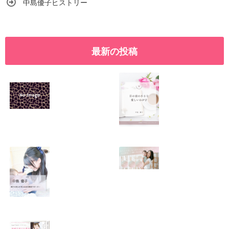
中島優子ヒストリー
最新の投稿
SNSで振り回され
優しくたくましい
るママの気持ち
心を育てたい！！
2026.01.11
2026.01.08
この場所がほっと
0歳から親子で楽
できる居場所にな
しい会話が続く秘
りますように
訣♫ベビーレッス