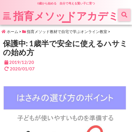
0歳から始める 自分で考える賢い子に育つ
指育メソッドアカデミ
ー
menu
ホーム
>
指育メソッド教材で自宅で学ぶオンライン教室
>
保護中: 1歳半で安全に使えるハサミ
の始め方
2019/12/20
2020/01/07