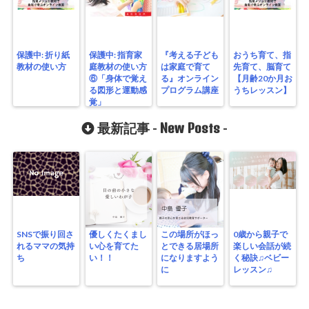
保護中: 折り紙
保護中: 指育家
『考える子ども
おうち育て、指
教材の使い方
庭教材の使い方
は家庭で育て
先育て、脳育て
⑥「身体で覚え
る』オンライン
【月齢20か月お
る図形と運動感
プログラム講座
うちレッスン】
覚」
New Posts
最新記事 -
-
SNSで振り回さ
優しくたくまし
この場所がほっ
0歳から親子で
れるママの気持
い心を育てた
とできる居場所
楽しい会話が続
ち
い！！
になりますよう
く秘訣♫ベビー
に
レッスン♫