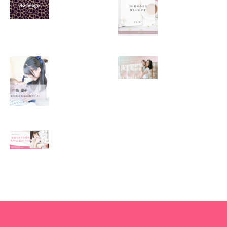
SNSで振り回され
優しくたくましい
るママの気持ち
心を育てたい！！
2026.01.11
2026.01.08
この場所がほっと
0歳から親子で楽
できる居場所にな
しい会話が続く秘
りますように
訣♫ベビーレッス
ン♫
2026.01.06
2026.01.04
Angel Touch 〜家
庭から広がる ベビ
ーマッサージプロ
フェッショナル講
座〜