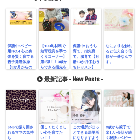
保護中: ベビー
【100均材料で
保護中: おうち
なによりも触れ
用NO.4 心と身
知育玩具を手つ
育て、指先育
ると伝え合う信
体を賢く育てる
くりコーナー】
て、脳育て【月
頼が一番なんで
親子発達体操
第2弾！！0歳か
齢13か月①おう
す。
【3か月からの
らできる指先を
ちレッスン】
指先発達体操】
育てるぽっとん
グッズ
New Posts
最新記事 -
-
SNSで振り回さ
優しくたくまし
この場所がほっ
0歳から親子で
れるママの気持
い心を育てた
とできる居場所
楽しい会話が続
ち
い！！
になりますよう
く秘訣♫ベビー