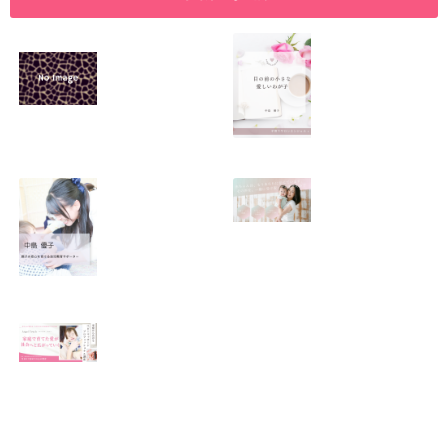
SNSで振り回され
優しくたくましい
るママの気持ち
心を育てたい！！
2026.01.11
2026.01.08
この場所がほっと
0歳から親子で楽
できる居場所にな
しい会話が続く秘
りますように
訣♫ベビーレッス
ン♫
2026.01.06
2026.01.04
Angel Touch 〜家