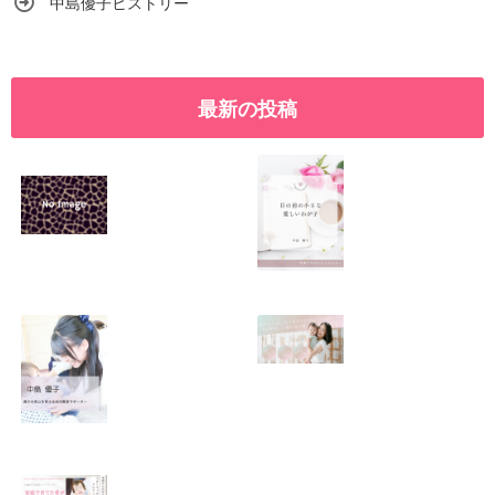
中島優子ヒストリー
最新の投稿
SNSで振り回され
優しくたくましい
るママの気持ち
心を育てたい！！
2026.01.11
2026.01.08
この場所がほっと
0歳から親子で楽
できる居場所にな
しい会話が続く秘
りますように
訣♫ベビーレッス