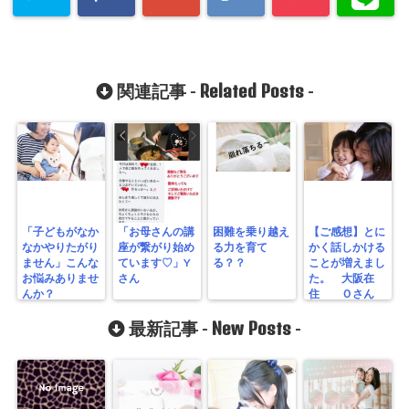
Related Posts
関連記事 -
-
「子どもがなか
「お母さんの講
困難を乗り越え
【ご感想】とに
なかやりたがり
座が繋がり始め
る力を育て
かく話しかける
ません」こんな
ています♡」Y
る？？
ことが増えまし
お悩みありませ
さん
た。 大阪在
んか？
住 Ｏさん
New Posts
最新記事 -
-