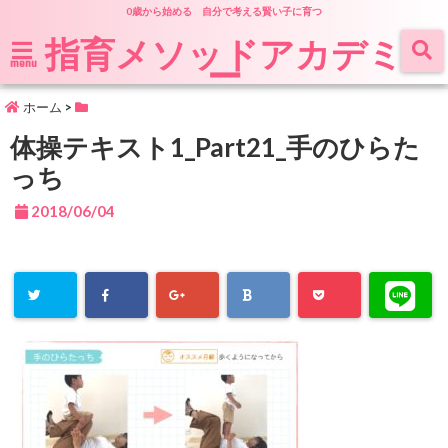
0歳から始める 自分で考える賢い子に育つ
指育メソッドアカデミ
ー
menu
ホーム
>
体操テキスト1_Part21_手のひらた
っち
2018/06/04