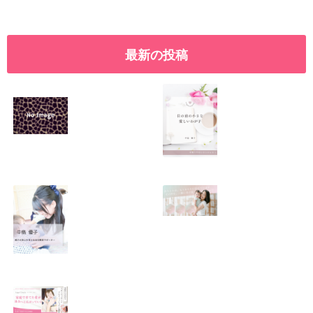
最新の投稿
SNSで振り回され
優しくたくましい
るママの気持ち
心を育てたい！！
2026.01.11
2026.01.08
この場所がほっと
0歳から親子で楽
できる居場所にな
しい会話が続く秘
りますように
訣♫ベビーレッス
ン♫
2026.01.06