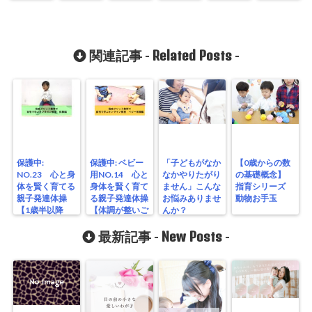
Related Posts
関連記事 -
-
保護中:
保護中: ベビー
「子どもがなか
【0歳からの数
NO.23 心と身
用NO.14 心と
なかやりたがり
の基礎概念】
体を賢く育てる
身体を賢く育て
ません」こんな
指育シリーズ
親子発達体操
る親子発達体操
お悩みありませ
動物お手玉
【1歳半以降
【体調が整いご
んか？
風船体操①】
機嫌が良くなる
遊び】
New Posts
最新記事 -
-