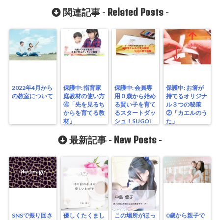
Related Posts
関連記事 -
-
2022年4月から
保護中: 指育家
保護中: 会員専
保護中: お箸が
の教室について
庭教材の使い方
用０歳から始め
持てるオリジナ
④「先を見るち
る賢い子を育て
ル３つの秘策
からを育てる教
るスタートダッ
②「カエルのう
材」
シュ！SUGOI
た」
塗り絵
New Posts
最新記事 -
-
SNSで振り回さ
優しくたくまし
この場所がほっ
0歳から親子で