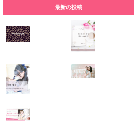
最新の投稿
SNSで振り回され
優しくたくましい
るママの気持ち
心を育てたい！！
2026.01.11
2026.01.08
この場所がほっと
0歳から親子で楽
できる居場所にな
しい会話が続く秘
りますように
訣♫ベビーレッス
ン♫
2026.01.06
2026.01.04