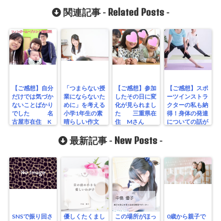
Related Posts
関連記事 -
-
【ご感想】自分
「つまらない授
【ご感想】参加
【ご感想】スポ
だけでは気づか
業にならないた
したその日に変
ーツインストラ
ないことばかり
めに」を考える
化が見られまし
クターの私も納
でした 名
小学1年生の素
た 三重県在
得！身体の発達
古屋市在住 K
晴らしい作文
住 Mさん
についての話が
様
できまし
New Posts
た。 愛
最新記事 -
-
知県在住 T様
SNSで振り回さ
優しくたくまし
この場所がほっ
0歳から親子で