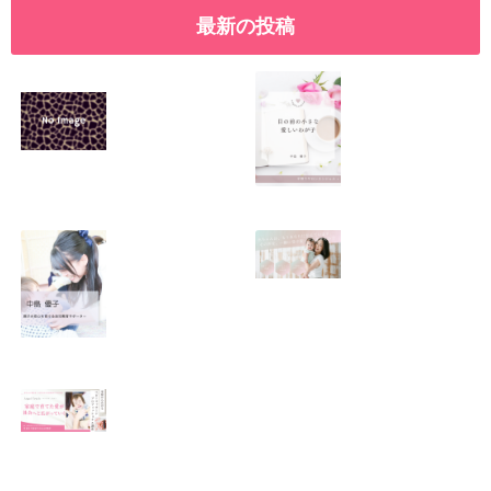
最新の投稿
SNSで振り回され
優しくたくましい
るママの気持ち
心を育てたい！！
2026.01.11
2026.01.08
この場所がほっと
0歳から親子で楽
できる居場所にな
しい会話が続く秘
りますように
訣♫ベビーレッス
ン♫
2026.01.06
2026.01.04