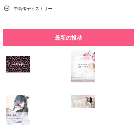
中島優子ヒストリー
最新の投稿
SNSで振り回され
優しくたくましい
るママの気持ち
心を育てたい！！
2026.01.11
2026.01.08
この場所がほっと
0歳から親子で楽
できる居場所にな
しい会話が続く秘