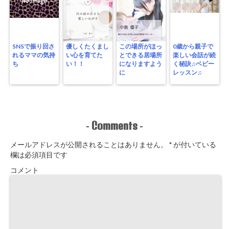
SNSで振り回さ
優しくたくまし
この場所がほっ
0歳から親子で
れるママの気持
い心を育てた
とできる居場所
楽しい会話が続
ち
い！！
になりますよう
く秘訣♫ベビー
に
レッスン♫
Comments
-
-
メールアドレスが公開されることはありません。
*
が付いている
欄は必須項目です
コメント