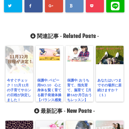
Related Posts
関連記事 -
-
今すぐチェッ
保護中: ベビー
保護中: おうち
あなたはいつま
ク！11月12月
用NO.10 心と
育て、指先育
でその場所に居
の子育てサロン
身体を賢く育て
て、脳育て【月
続けますか？
の日程が決定し
る親子発達体操
齢16か月①おう
（１）
ました！
【バランス感覚
ちレッスン】
を育てる動き】
New Posts
最新記事 -
-