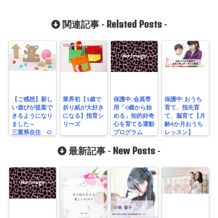
Related Posts
関連記事 -
-
【ご感想】新し
業界初【1歳で
保護中: 会員専
保護中: おうち
い遊びが提案で
折り紙が大好き
用「0歳から始
育て、指先育
きるようになり
になる】指育シ
める」知的好奇
て、脳育て【月
ました～
リーズ
心を育てる運動
齢4か月おうち
三重県在住 O
プログラム
レッスン】
様（仮名）
New Posts
最新記事 -
-