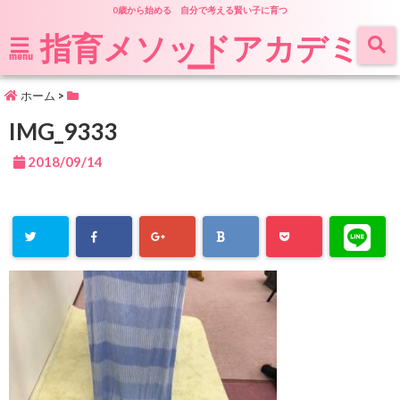
0歳から始める 自分で考える賢い子に育つ
指育メソッドアカデミ
ー
menu
ホーム
>
IMG_9333
2018/09/14