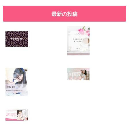
最新の投稿
SNSで振り回され
優しくたくましい
るママの気持ち
心を育てたい！！
2026.01.11
2026.01.08
この場所がほっと
0歳から親子で楽
できる居場所にな
しい会話が続く秘
りますように
訣♫ベビーレッス
ン♫
2026.01.06
2026.01.04