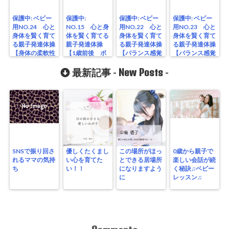
保護中: ベビー
保護中:
保護中: ベビー
保護中: ベビー
用NO.24 心と
NO.15 心と身
用NO.22 心と
用NO.23 心と
身体を賢く育て
体を賢く育てる
身体を賢く育て
身体を賢く育て
る親子発達体操
親子発達体操
る親子発達体操
る親子発達体操
【身体の柔軟性
【1歳前後 ボ
【バランス感覚
【バランス感覚
を高める】
ール体操】
を育てる動き】
を育てる動きタ
New Posts
オルバージョ
最新記事 -
-
ン】
SNSで振り回さ
優しくたくまし
この場所がほっ
0歳から親子で
れるママの気持
い心を育てた
とできる居場所
楽しい会話が続
ち
い！！
になりますよう
く秘訣♫ベビー
に
レッスン♫