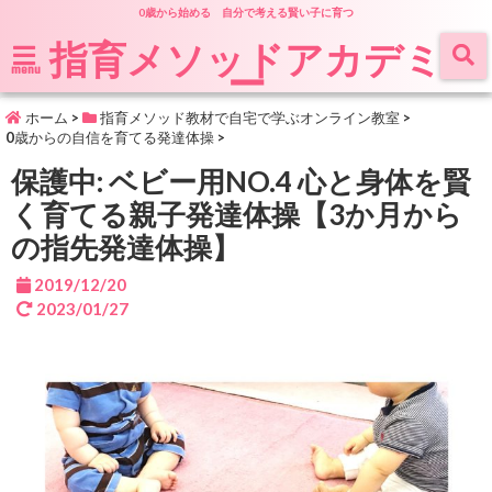
0歳から始める 自分で考える賢い子に育つ
指育メソッドアカデミ
ー
menu
ホーム
>
指育メソッド教材で自宅で学ぶオンライン教室
>
0歳からの自信を育てる発達体操
>
保護中: ベビー用NO.4 心と身体を賢
く育てる親子発達体操【3か月から
の指先発達体操】
2019/12/20
2023/01/27