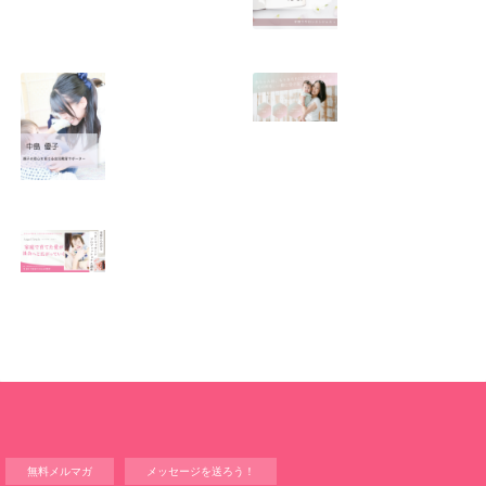
SNSで振り回され
優しくたくましい
るママの気持ち
心を育てたい！！
2026.01.11
2026.01.08
この場所がほっと
0歳から親子で楽
できる居場所にな
しい会話が続く秘
りますように
訣♫ベビーレッス
ン♫
2026.01.06
2026.01.04
Angel Touch 〜家
庭から広がる ベビ
ーマッサージプロ
フェッショナル講
座〜
2025.12.14
無料メルマガ
メッセージを送ろう！