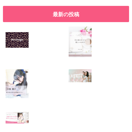
最新の投稿
SNSで振り回され
優しくたくましい
るママの気持ち
心を育てたい！！
2026.01.11
2026.01.08
この場所がほっと
0歳から親子で楽
できる居場所にな
しい会話が続く秘
りますように
訣♫ベビーレッス
ン♫
2026.01.06
2026.01.04