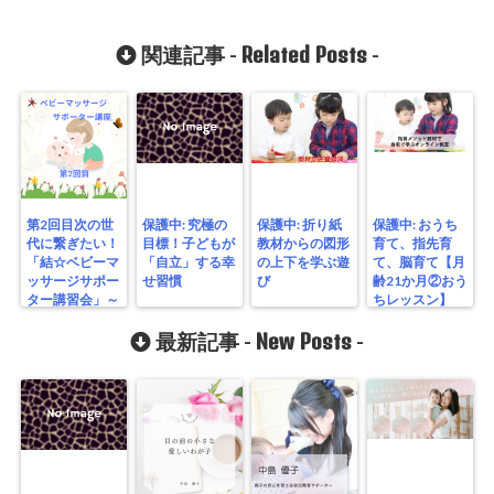
Related Posts
関連記事 -
-
第2回目次の世
保護中: 究極の
保護中: 折り紙
保護中: おうち
代に繋ぎたい！
目標！子どもが
教材からの図形
育て、指先育
「結☆ベビーマ
「自立」する幸
の上下を学ぶ遊
て、脳育て【月
ッサージサポー
せ習慣
び
齢21か月②おう
ター講習会」～
ちレッスン】
素敵な歌声に包
まれた～
New Posts
最新記事 -
-