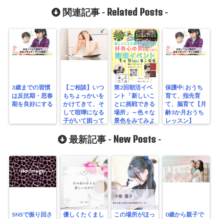
Related Posts
関連記事 -
-
3歳までの習慣
【ご相談】いつ
第2回朝活イベ
保護中: おうち
は反抗期・思春
もちょっかいを
ント「新しいこ
育て、指先育
期を良好にする
かけてきて、そ
とに挑戦できる
て、脳育て【月
して喧嘩になる
場所」～色々な
齢3か月おうち
子がいて困って
景色をみてみよ
レッスン】
います。
う～
New Posts
最新記事 -
-
SNSで振り回さ
優しくたくまし
この場所がほっ
0歳から親子で