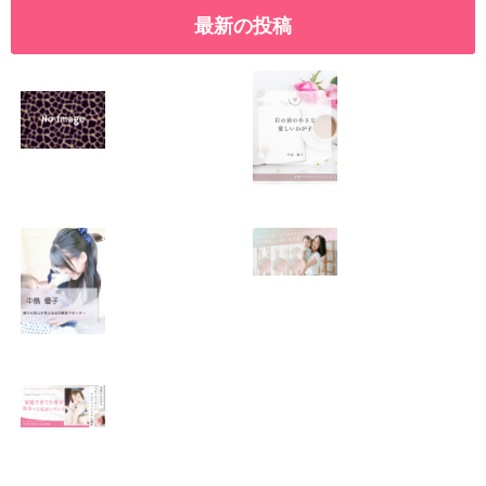
最新の投稿
SNSで振り回され
優しくたくましい
るママの気持ち
心を育てたい！！
2026.01.11
2026.01.08
この場所がほっと
0歳から親子で楽
できる居場所にな
しい会話が続く秘
りますように
訣♫ベビーレッス
ン♫
2026.01.06
2026.01.04