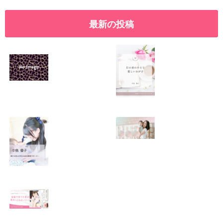
最新の投稿
SNSで振り回され
優しくたくましい
るママの気持ち
心を育てたい！！
2026.01.11
2026.01.08
この場所がほっと
0歳から親子で楽
できる居場所にな
しい会話が続く秘
りますように
訣♫ベビーレッス
ン♫
2026.01.06
2026.01.04