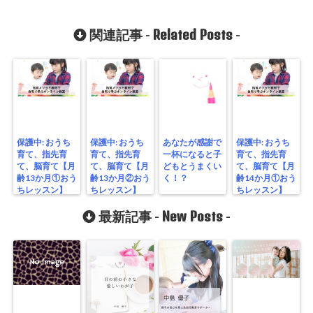
Related Posts
関連記事 -
-
保護中: おうち
保護中: おうち
あなたが感謝で
保護中: おうち
育て、指先育
育て、指先育
一杯になると子
育て、指先育
て、脳育て【月
て、脳育て【月
どもとうまくい
て、脳育て【月
齢13か月①おう
齢13か月②おう
く！？
齢14か月①おう
ちレッスン】
ちレッスン】
ちレッスン】
New Posts
最新記事 -
-