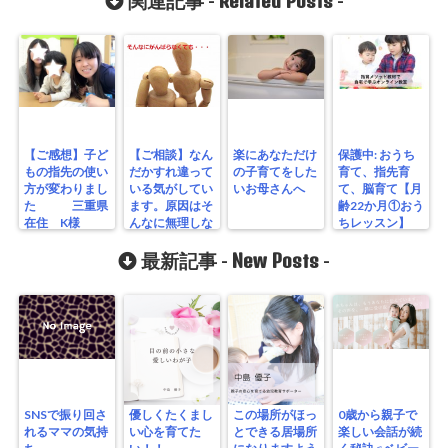
Related Posts
関連記事 -
-
【ご感想】子ど
【ご相談】なん
楽にあなただけ
保護中: おうち
もの指先の使い
だかすれ違って
の子育てをした
育て、指先育
方が変わりまし
いる気がしてい
いお母さんへ
て、脳育て【月
た 三重県
ます。原因はそ
齢22か月①おう
在住 K様
んなに無理しな
ちレッスン】
くてもいいんだ
よの母の優しさ
New Posts
最新記事 -
-
だった・・・
SNSで振り回さ
優しくたくまし
この場所がほっ
0歳から親子で
れるママの気持
い心を育てた
とできる居場所
楽しい会話が続