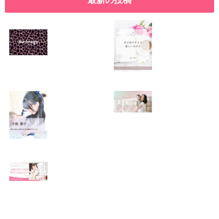
SNSで振り回され
優しくたくましい
るママの気持ち
心を育てたい！！
2026.01.11
2026.01.08
この場所がほっと
0歳から親子で楽
できる居場所にな
しい会話が続く秘
りますように
訣♫ベビーレッス
ン♫
2026.01.06
2026.01.04
Angel Touch 〜家