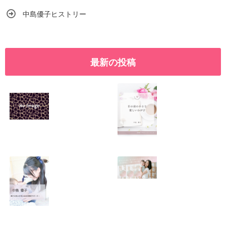
中島優子ヒストリー
最新の投稿
SNSで振り回され
優しくたくましい
るママの気持ち
心を育てたい！！
2026.01.11
2026.01.08
この場所がほっと
0歳から親子で楽
できる居場所にな
しい会話が続く秘