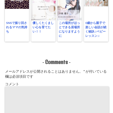
SNSで振り回さ
優しくたくまし
この場所がほっ
0歳から親子で
れるママの気持
い心を育てた
とできる居場所
楽しい会話が続
ち
い！！
になりますよう
く秘訣♫ベビー
に
レッスン♫
Comments
-
-
メールアドレスが公開されることはありません。
*
が付いている
欄は必須項目です
コメント