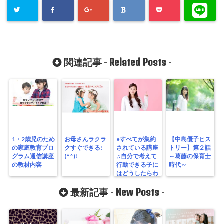
Related Posts
関連記事 -
-
1・2歳児のため
お母さんラクラ
●すべてが集約
【中島優子ヒス
の家庭教育プロ
クすぐできる!
されている講座
トリー】第２話
グラム通信講座
(^^)!
♫自分で考えて
～葛藤の保育士
の教材内容
行動できる子に
時代～
はどうしたらわ
かる！！
New Posts
最新記事 -
-