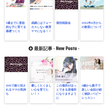
3歳までに意欲
成績にはフォー
個別相談会
2022年4月から
的な子に育てる
カスしない教育
の教室について
基礎つくり
ママになる！！
New Posts
最新記事 -
-
SNSで振り回さ
優しくたくまし
この場所がほっ
0歳から親子で
れるママの気持
い心を育てた
とできる居場所
楽しい会話が続
ち
い！！
になりますよう
く秘訣♫ベビー
に
レッスン♫