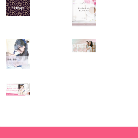
SNSで振り回され
優しくたくましい
るママの気持ち
心を育てたい！！
2026.01.11
2026.01.08
この場所がほっと
0歳から親子で楽
できる居場所にな
しい会話が続く秘
りますように
訣♫ベビーレッス
ン♫
2026.01.06
2026.01.04
Angel Touch 〜家
庭から広がる ベビ
ーマッサージプロ
フェッショナル講