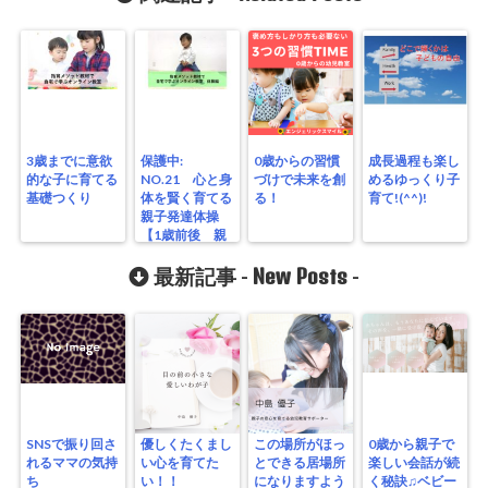
3歳までに意欲
保護中:
0歳からの習慣
成長過程も楽し
的な子に育てる
NO.21 心と身
づけで未来を創
めるゆっくり子
基礎つくり
体を賢く育てる
る！
育て!(^^)!
親子発達体操
【1歳前後 親
子で鉄棒回転周
り】
New Posts
最新記事 -
-
SNSで振り回さ
優しくたくまし
この場所がほっ
0歳から親子で
れるママの気持
い心を育てた
とできる居場所
楽しい会話が続
ち
い！！
になりますよう
く秘訣♫ベビー