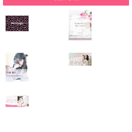
SNSで振り回され
優しくたくましい
るママの気持ち
心を育てたい！！
2026.01.11
2026.01.08
この場所がほっと
0歳から親子で楽
できる居場所にな
しい会話が続く秘
りますように
訣♫ベビーレッス
ン♫
2026.01.06
2026.01.04
Angel Touch 〜家