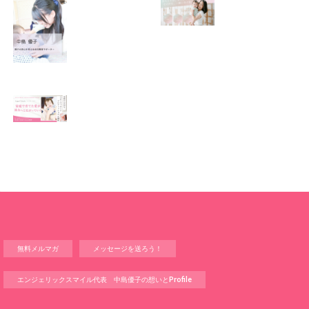
この場所がほっと
0歳から親子で楽
できる居場所にな
しい会話が続く秘
りますように
訣♫ベビーレッス
ン♫
2026.01.06
2026.01.04
Angel Touch 〜家
庭から広がる ベビ
ーマッサージプロ
フェッショナル講
座〜
2025.12.14
無料メルマガ
メッセージを送ろう！
エンジェリックスマイル代表 中島優子の想いとProfile