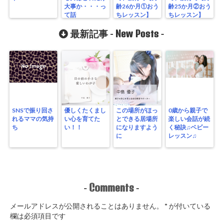
大事か・・・っ
齢26か月①おう
齢25か月②おう
て話
ちレッスン】
ちレッスン】
New Posts
最新記事 -
-
SNSで振り回さ
優しくたくまし
この場所がほっ
0歳から親子で
れるママの気持
い心を育てた
とできる居場所
楽しい会話が続
ち
い！！
になりますよう
く秘訣♫ベビー
に
レッスン♫
Comments
-
-
メールアドレスが公開されることはありません。
*
が付いている
欄は必須項目です