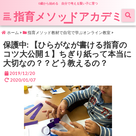
0歳から始める 自分で考える賢い子に育つ
指育メソッドアカデミ
ー
menu
ホーム
>
指育メソッド教材で自宅で学ぶオンライン教室
>
保護中: 【ひらがなが書ける指育の
コツ大公開１】ちぎり紙って本当に
大切なの？？どう教えるの？
2019/12/20
2020/01/07