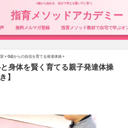
0歳から始める 自分で考える賢い子に育つ
指育メソッドアカデミー
声
無料メルマガ登録
指育メソッド教材で自宅で学ぶオ
室
>
0歳からの自信を育てる発達体操
>
0 心と身体を賢く育てる親子発達体操
き】