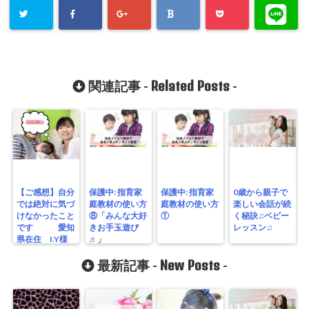
Related Posts
関連記事 -
-
【ご感想】自分
保護中: 指育家
保護中: 指育家
0歳から親子で
では絶対に気づ
庭教材の使い方
庭教材の使い方
楽しい会話が続
けなかったこと
⑧「みんな大好
①
く秘訣♫ベビー
です 愛知
きお手玉遊び
レッスン♫
県在住 I.Y様
♬」
New Posts
最新記事 -
-