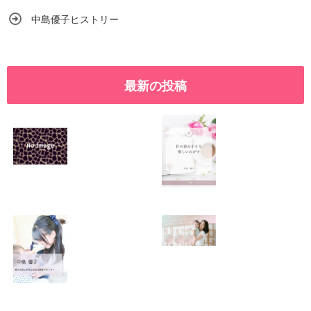
中島優子ヒストリー
最新の投稿
SNSで振り回され
優しくたくましい
るママの気持ち
心を育てたい！！
2026.01.11
2026.01.08
この場所がほっと
0歳から親子で楽
できる居場所にな
しい会話が続く秘