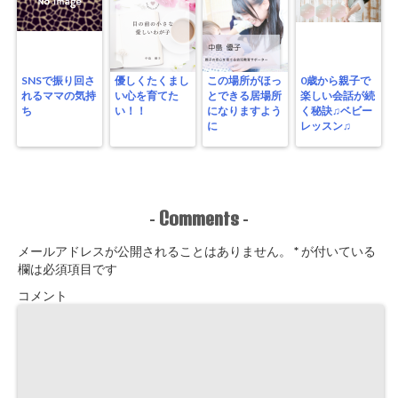
SNSで振り回さ
優しくたくまし
この場所がほっ
0歳から親子で
れるママの気持
い心を育てた
とできる居場所
楽しい会話が続
ち
い！！
になりますよう
く秘訣♫ベビー
に
レッスン♫
Comments
-
-
メールアドレスが公開されることはありません。
*
が付いている
欄は必須項目です
コメント