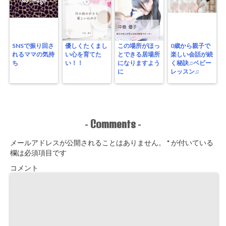
SNSで振り回さ
優しくたくまし
この場所がほっ
0歳から親子で
れるママの気持
い心を育てた
とできる居場所
楽しい会話が続
ち
い！！
になりますよう
く秘訣♫ベビー
に
レッスン♫
Comments
-
-
メールアドレスが公開されることはありません。
*
が付いている
欄は必須項目です
コメント