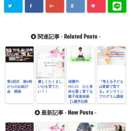
Related Posts
関連記事 -
-
第2回目 朝6時
優しくたくまし
保護中:
『考える子ども
からのお結び
い心を育てた
NO.31 心と身
は家庭で育て
会 開催
い！！
体を賢く育てる
る』オンライン
親子発達体操
プログラム講座
【1歳半以降
手の把握、指先
New Posts
強化の全身体
最新記事 -
-
操】