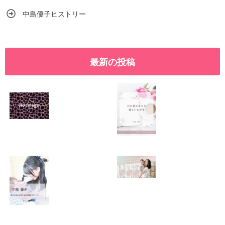
中島優子ヒストリー
最新の投稿
SNSで振り回され
優しくたくましい
るママの気持ち
心を育てたい！！
2026.01.11
2026.01.08
この場所がほっと
0歳から親子で楽
できる居場所にな
しい会話が続く秘