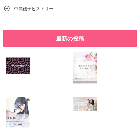
中島優子ヒストリー
最新の投稿
SNSで振り回され
優しくたくましい
るママの気持ち
心を育てたい！！
2026.01.11
2026.01.08
この場所がほっと
0歳から親子で楽
できる居場所にな
しい会話が続く秘