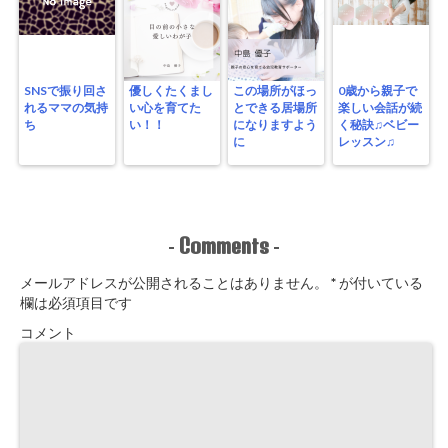
SNSで振り回さ
優しくたくまし
この場所がほっ
0歳から親子で
れるママの気持
い心を育てた
とできる居場所
楽しい会話が続
ち
い！！
になりますよう
く秘訣♫ベビー
に
レッスン♫
Comments
-
-
メールアドレスが公開されることはありません。
*
が付いている
欄は必須項目です
コメント