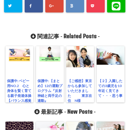
Related Posts
関連記事 -
-
保護中: ベビー
保護中: 【まと
【ご感想】東京
【２】入園した
用NO.2 心と
め】12の運動プ
からも参加して
ての3歳児を10
身体を賢く育て
ログラム『反射
いただきまし
年近く見てき
る親子発達体操
神経と両手足の
た 東京在
て・・・思う事
【バランス感覚
連動』
住 N様
を育てる動き】
New Posts
最新記事 -
-