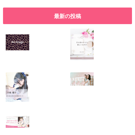
最新の投稿
SNSで振り回され
優しくたくましい
るママの気持ち
心を育てたい！！
2026.01.11
2026.01.08
この場所がほっと
0歳から親子で楽
できる居場所にな
しい会話が続く秘
りますように
訣♫ベビーレッス
ン♫
2026.01.06
2026.01.04