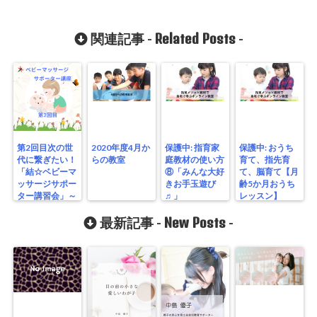
Related Posts
関連記事 -
-
第2回目次の世
2020年度4月か
保護中: 指育家
保護中: おうち
代に繋ぎたい！
らの教室
庭教材の使い方
育て、指先育
「結☆ベビーマ
⑧「みんな大好
て、脳育て【月
ッサージサポー
きお手玉遊び
齢5か月おうち
ター講習会」～
♬」
レッスン】
素敵な歌声に包
まれた～
New Posts
最新記事 -
-