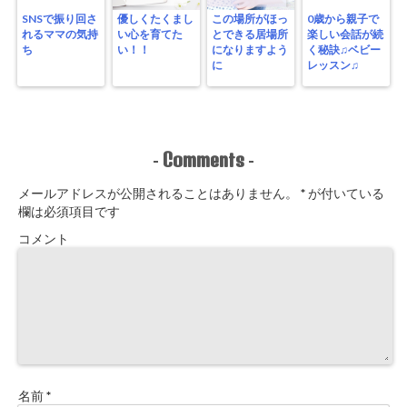
SNSで振り回さ
優しくたくまし
この場所がほっ
0歳から親子で
れるママの気持
い心を育てた
とできる居場所
楽しい会話が続
ち
い！！
になりますよう
く秘訣♫ベビー
に
レッスン♫
Comments
-
-
メールアドレスが公開されることはありません。
*
が付いている
欄は必須項目です
コメント
名前
*