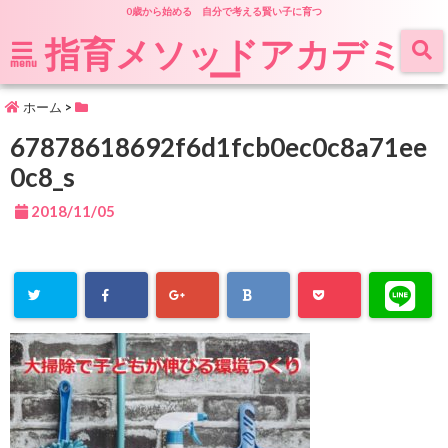
0歳から始める 自分で考える賢い子に育つ
指育メソッドアカデミ
ー
menu
ホーム
>
67878618692f6d1fcb0ec0c8a71ee
0c8_s
2018/11/05