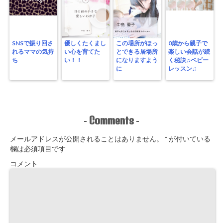
SNSで振り回さ
優しくたくまし
この場所がほっ
0歳から親子で
れるママの気持
い心を育てた
とできる居場所
楽しい会話が続
ち
い！！
になりますよう
く秘訣♫ベビー
に
レッスン♫
Comments
-
-
メールアドレスが公開されることはありません。
*
が付いている
欄は必須項目です
コメント