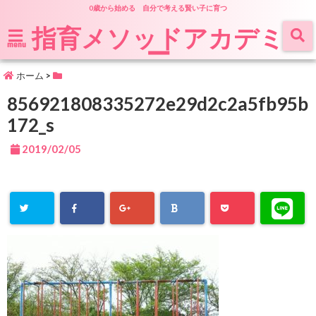
0歳から始める 自分で考える賢い子に育つ
指育メソッドアカデミ
ー
menu
ホーム
>
856921808335272e29d2c2a5fb95b
172_s
2019/02/05