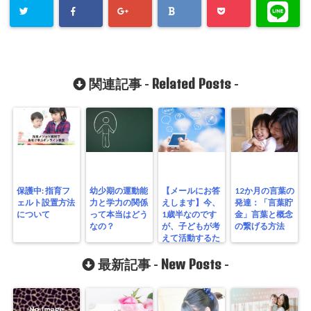
Related Posts
関連記事 -
-
保護中: 指育フ
幼少期の運動能
【メールにお答
12か月の言葉の
ェルト設置方法
力と学力の関係
えします】今、
発達：「言葉貯
について
って本当はどう
1歳半なのです
金」言葉と概念
なの？
が、子どもが考
の繋げる方法
えて活動するた
めにどんなこと
New Posts
ができますか？
最新記事 -
-