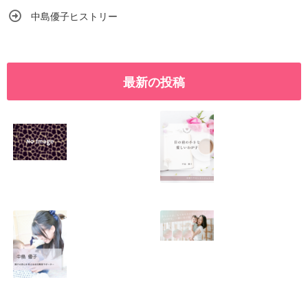
中島優子ヒストリー
最新の投稿
SNSで振り回され
優しくたくましい
るママの気持ち
心を育てたい！！
2026.01.11
2026.01.08
この場所がほっと
0歳から親子で楽
できる居場所にな
しい会話が続く秘