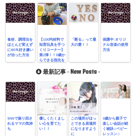
食材、調理法を
【100均材料で
「断る」って最
保護中: オリジ
ほとんど変えず
知育玩具を手つ
大の愛！！
ナル音楽の使用
に80％好き嫌い
くりコーナー】
方法
が治った方法
第2弾！！0歳か
らできる指先を
育てるぽっとん
グッズ
New Posts
最新記事 -
-
SNSで振り回さ
優しくたくまし
この場所がほっ
0歳から親子で
れるママの気持
い心を育てた
とできる居場所
楽しい会話が続
ち
い！！
になりますよう
く秘訣♫ベビー
に
レッスン♫