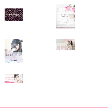
SNSで振り回され
優しくたくましい
るママの気持ち
心を育てたい！！
2026.01.11
2026.01.08
この場所がほっと
0歳から親子で楽
できる居場所にな
しい会話が続く秘
りますように
訣♫ベビーレッス
ン♫
2026.01.06
2026.01.04
Angel Touch 〜家
庭から広がる ベビ