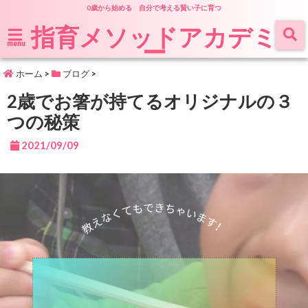
0歳から始める 自分で考える賢い子に育つ
指育メソッドアカデミ
ー
menu
ホーム
>
ブログ
>
2歳でお箸が持てるオリジナルの３
つの秘策
2021/09/09