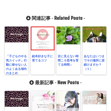
Related Posts
関連記事 -
-
「子どものやる
絵本好きな子に
目に見えない時
あなたはいつま
気スイッチ」行
育てるコツ
間こそ思考を育
でその場所に居
動に移せない人
てる時間♫
続けますか？
のよくある傾向
（１）
のまとめ
New Posts
最新記事 -
-