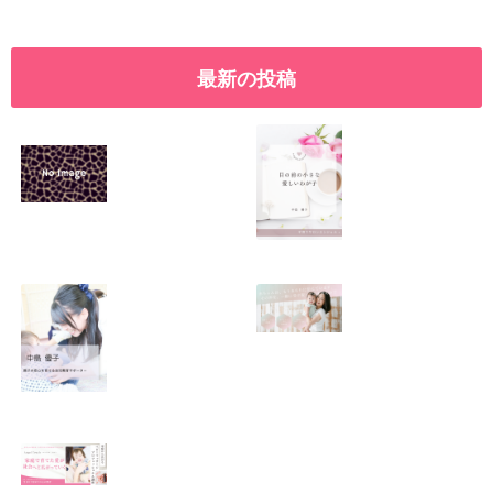
最新の投稿
SNSで振り回され
優しくたくましい
るママの気持ち
心を育てたい！！
2026.01.11
2026.01.08
この場所がほっと
0歳から親子で楽
できる居場所にな
しい会話が続く秘
りますように
訣♫ベビーレッス
ン♫
2026.01.06
2026.01.04