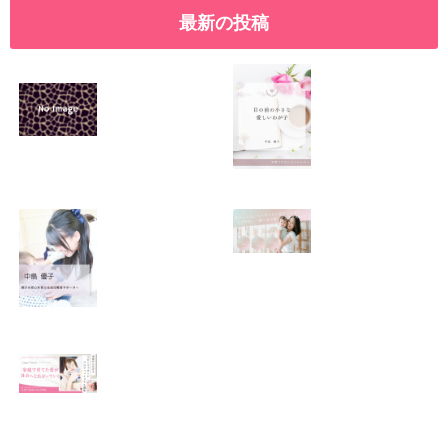
最新の投稿
SNSで振り回され
優しくたくましい
るママの気持ち
心を育てたい！！
2026.01.11
2026.01.08
この場所がほっと
0歳から親子で楽
できる居場所にな
しい会話が続く秘
りますように
訣♫ベビーレッス
ン♫
2026.01.06
2026.01.04