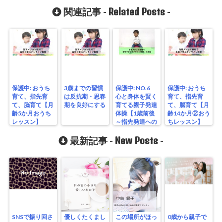
Related Posts
関連記事 -
-
保護中: おうち
3歳までの習慣
保護中: NO.6
保護中: おうち
育て、指先育
は反抗期・思春
心と身体を賢く
育て、指先育
て、脳育て【月
期を良好にする
育てる親子発達
て、脳育て【月
齢5か月おうち
体操【1歳前後
齢14か月②おう
レッスン】
～指先発達への
ちレッスン】
体操】
New Posts
最新記事 -
-
SNSで振り回さ
優しくたくまし
この場所がほっ
0歳から親子で