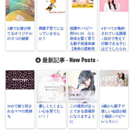
2歳でお箸が持
満腹子育てにな
保護中: ベビー
●すべてが集約
てるオリジナル
っていません
用NO.24 心と
されている講座
の３つの秘策
か？
身体を賢く育て
♫自分で考えて
る親子発達体操
行動できる子に
【身体の柔軟性
はどうしたらわ
を高める】
かる！！
New Posts
最新記事 -
-
SNSで振り回さ
優しくたくまし
この場所がほっ
0歳から親子で
れるママの気持
い心を育てた
とできる居場所
楽しい会話が続
ち
い！！
になりますよう
く秘訣♫ベビー
に
レッスン♫