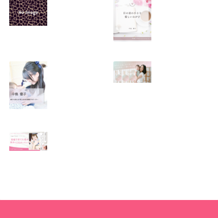
SNSで振り回され
優しくたくましい
るママの気持ち
心を育てたい！！
2026.01.11
2026.01.08
この場所がほっと
0歳から親子で楽
できる居場所にな
しい会話が続く秘
りますように
訣♫ベビーレッス
ン♫
2026.01.06
2026.01.04
Angel Touch 〜家
庭から広がる ベビ
ーマッサージプロ
フェッショナル講