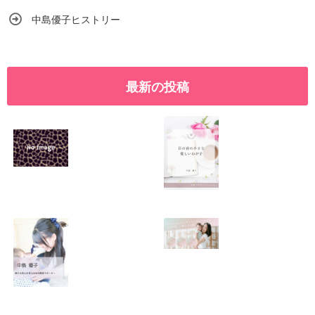
中島優子ヒストリー
最新の投稿
SNSで振り回され
優しくたくましい
るママの気持ち
心を育てたい！！
2026.01.11
2026.01.08
この場所がほっと
0歳から親子で楽
できる居場所にな
しい会話が続く秘