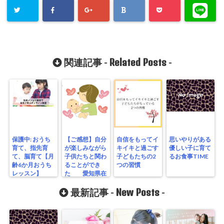
Related Posts
関連記事 -
-
保護中: おうち
【ご感想】自分
自信をもってイ
思いやりがある
育て、指先育
が楽しみながら
キイキと過ごす
優しい子に育て
て、脳育て【月
子供たちと関わ
子どもたちの2
るお食事TIME
齢6か月おうち
ることができ
つの習慣
レッスン】
た 愛知県在
住 A.Oさん
New Posts
最新記事 -
-