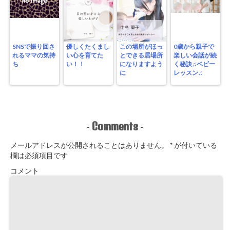
SNSで振り回さ
優しくたくまし
この場所がほっ
0歳から親子で
れるママの気持
い心を育てた
とできる居場所
楽しい会話が続
ち
い！！
になりますよう
く秘訣♫ベビー
に
レッスン♫
Comments
-
-
メールアドレスが公開されることはありません。
*
が付いている
欄は必須項目です
コメント