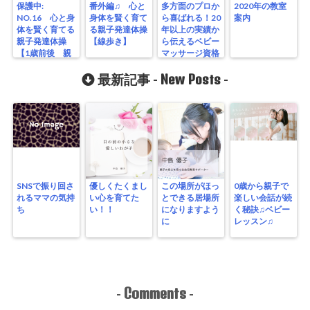
保護中:
番外編♫ 心と
多方面のプロか
2020年の教室
NO.16 心と身
身体を賢く育て
ら喜ばれる！20
案内
体を賢く育てる
る親子発達体操
年以上の実績か
親子発達体操
【線歩き】
ら伝えるベビー
【1歳前後 親
マッサージ資格
子の絆を深めて
コース
平衡感覚を育て
New Posts
最新記事 -
-
る全身運動】
SNSで振り回さ
優しくたくまし
この場所がほっ
0歳から親子で
れるママの気持
い心を育てた
とできる居場所
楽しい会話が続
ち
い！！
になりますよう
く秘訣♫ベビー
に
レッスン♫
Comments
-
-