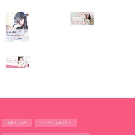
SNSで振り回され
優しくたくましい
るママの気持ち
心を育てたい！！
2026.01.11
2026.01.08
この場所がほっと
0歳から親子で楽
できる居場所にな
しい会話が続く秘
りますように
訣♫ベビーレッス
ン♫
2026.01.06
2026.01.04
Angel Touch 〜家
庭から広がる ベビ
ーマッサージプロ
フェッショナル講
座〜
2025.12.14
無料メルマガ
メッセージを送ろう！