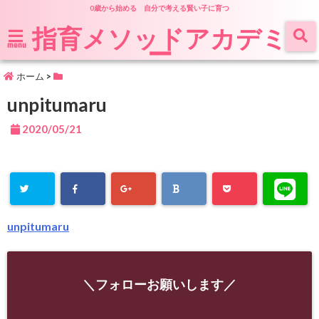
0歳から始める 自分で考える賢い子に育つ
指育メソッドアカデミ
ー
menu
ホーム
>
unpitumaru
2020/05/21
unpitumaru
＼フォローお願いします／