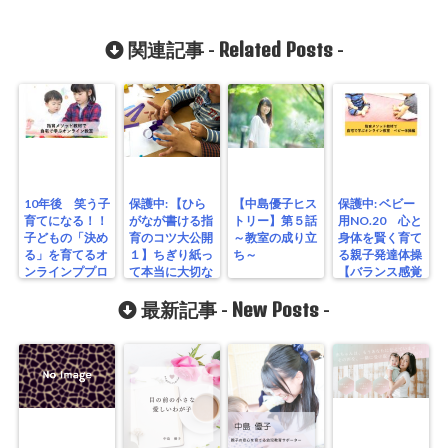
Related Posts
関連記事 -
-
10年後 笑う子
保護中: 【ひら
【中島優子ヒス
保護中: ベビー
育てになる！！
がなが書ける指
トリー】第５話
用NO.20 心と
子どもの「決め
育のコツ大公開
～教室の成り立
身体を賢く育て
る」を育てるオ
１】ちぎり紙っ
ち～
る親子発達体操
ンラインププロ
て本当に大切な
【バランス感覚
グラム
の？？どう教え
を育てる動き】
るの？
New Posts
最新記事 -
-