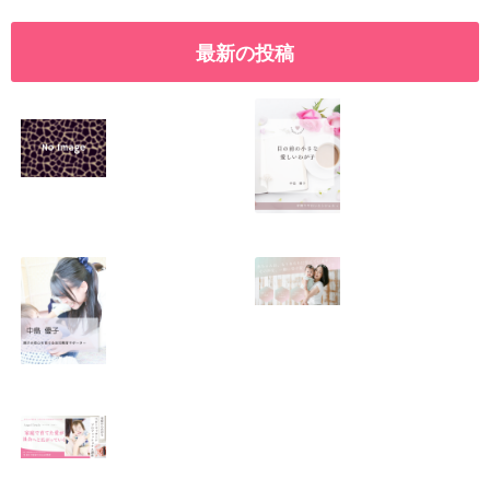
最新の投稿
SNSで振り回され
優しくたくましい
るママの気持ち
心を育てたい！！
2026.01.11
2026.01.08
この場所がほっと
0歳から親子で楽
できる居場所にな
しい会話が続く秘
りますように
訣♫ベビーレッス
ン♫
2026.01.06
2026.01.04