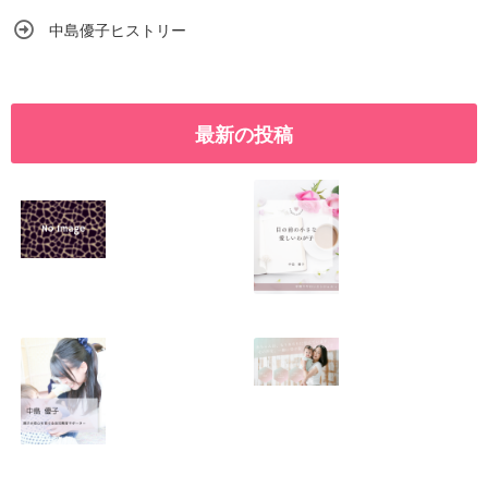
中島優子ヒストリー
最新の投稿
SNSで振り回され
優しくたくましい
るママの気持ち
心を育てたい！！
2026.01.11
2026.01.08
この場所がほっと
0歳から親子で楽
できる居場所にな
しい会話が続く秘