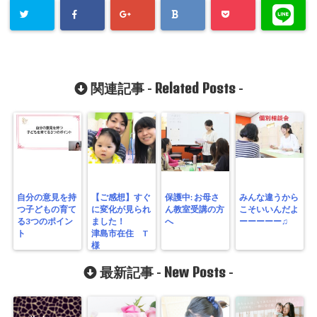
Related Posts
関連記事 -
-
自分の意見を持
【ご感想】すぐ
保護中: お母さ
みんな違うから
つ子どもの育て
に変化が見られ
ん教室受講の方
こそいいんだよ
る3つのポイン
ました！
へ
ーーーーー♫
ト
津島市在住 T
様
New Posts
最新記事 -
-