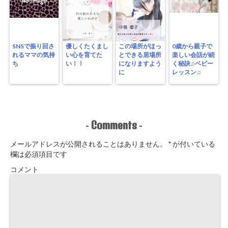
SNSで振り回さ
優しくたくまし
この場所がほっ
0歳から親子で
れるママの気持
い心を育てた
とできる居場所
楽しい会話が続
ち
い！！
になりますよう
く秘訣♫ベビー
に
レッスン♫
Comments
-
-
メールアドレスが公開されることはありません。
*
が付いている
欄は必須項目です
コメント