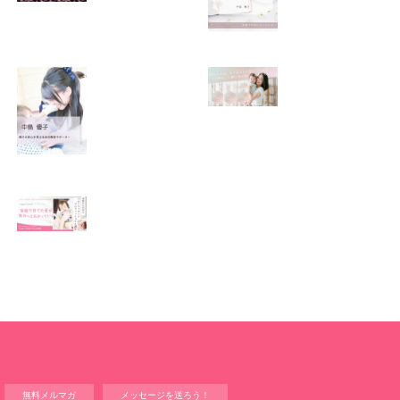
SNSで振り回され
優しくたくましい
るママの気持ち
心を育てたい！！
2026.01.11
2026.01.08
この場所がほっと
0歳から親子で楽
できる居場所にな
しい会話が続く秘
りますように
訣♫ベビーレッス
ン♫
2026.01.06
2026.01.04
Angel Touch 〜家
庭から広がる ベビ
ーマッサージプロ
フェッショナル講
座〜
2025.12.14
無料メルマガ
メッセージを送ろう！