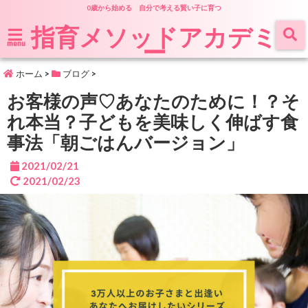
0歳から始める 自分で考える賢い子に育つ
指育メソッドアカデミ
ー
menu
ホーム
>
ブログ
>
お客様の声♡あなたのために！？そ
れ本当？子どもを美味しく伸ばす食
事法「朝ごはんバージョン」
2021/02/21
2021/02/23