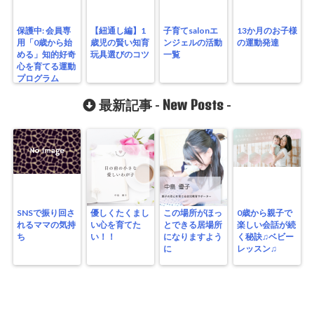
保護中: 会員専
【紐通し編】1
子育てsalonエ
13か月のお子様
用「0歳から始
歳児の賢い知育
ンジェルの活動
の運動発達
める」知的好奇
玩具選びのコツ
一覧
心を育てる運動
プログラム
New Posts
最新記事 -
-
SNSで振り回さ
優しくたくまし
この場所がほっ
0歳から親子で
れるママの気持
い心を育てた
とできる居場所
楽しい会話が続
ち
い！！
になりますよう
く秘訣♫ベビー
に
レッスン♫